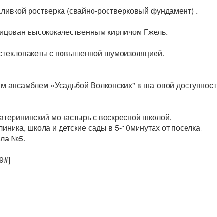
ливкой ростверка (свайно-ростверковый фундамент) .
блицован высококачественным кирпичом Гжель.
 стеклопакеты с повышенной шумоизоляцией.
м ансамблем «Усадьбой Волконских" в шаговой доступности
атерининский монастырь с воскресной школой.
иника, школа и детские сады в 5-10минутах от поселка.
ола №5.
9#]