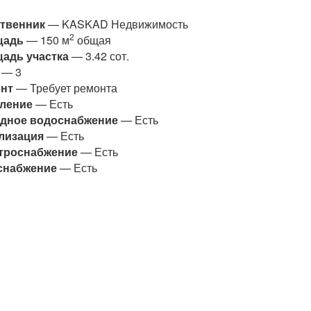
твенник
— KASKAD Недвижимость
2
щадь
— 150 м
общая
адь участка
— 3.42 сот.
— 3
нт
— Требует ремонта
ление
— Есть
дное водоснабжение
— Есть
лизация
— Есть
троснабжение
— Есть
снабжение
— Есть