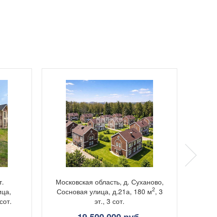
т.
Московская область, д. Суханово,
Моско
2
ица,
Сосновая улица, д.21а, 180 м
, 3
Садов
 сот.
эт., 3 сот.
19 500 000 руб.