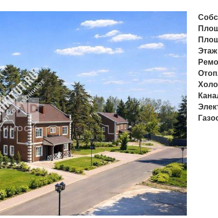
Собс
Пло
Площ
Этаж
Ремо
Отоп
Холо
Кана
Элек
Газо