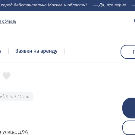
 город действительно Москва и область?
— Да, все верно
—
 область
у
Заявки на аренду
2
 м
, 3 эт., 3.42 сот.
 улица, д.9А