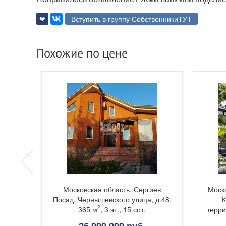
❤
Вступить в группу СобственникиТУТ
Похожие по цене
уговая
Московская область, Сергиев
Моско
 сот.
Посад, Чернышевского улица, д.48,
К
2
365 м
, 3 эт., 15 сот.
терри
25 000 000 руб.