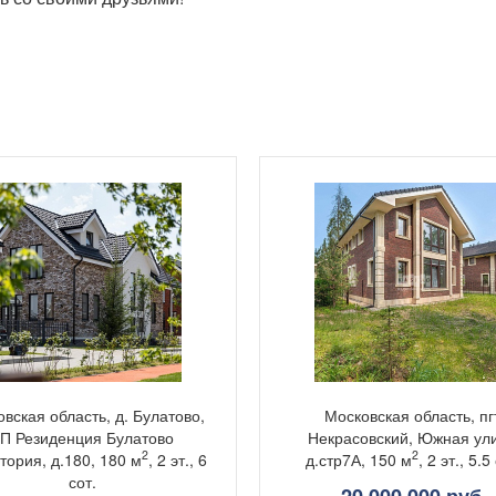
вская область, д. Булатово,
Московская область, пг
П Резиденция Булатово
Некрасовский, Южная ул
2
2
тория, д.180, 180 м
, 2 эт., 6
д.стр7А, 150 м
, 2 эт., 5.5
сот.
20 000 000 руб.