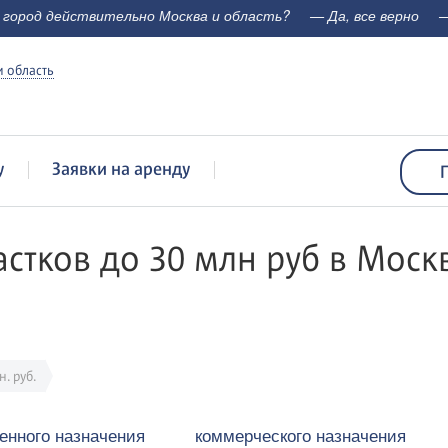
 город действительно Москва и область?
— Да, все верно
—
 область
у
Заявки на аренду
стков до 30 млн руб в Моск
. руб.
енного назначения
коммерческого назначения