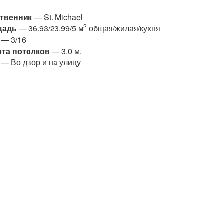
твенник
— St. Michael
2
щадь
— 36.93/23.99/5 м
общая/жилая/кухня
— 3/16
та потолков
— 3,0 м.
— Во двор и на улицу