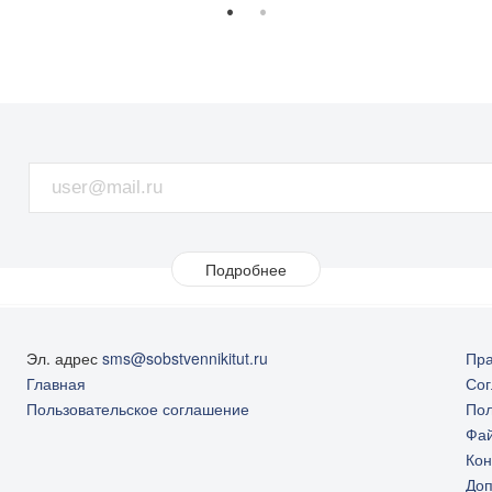
Подробнее
Цена, в руб.
Эл. адрес
sms@sobstvennikitut.ru
Пра
Главная
Сог
72215143.2
Пользовательское соглашение
Пол
Фай
Кон
Доп