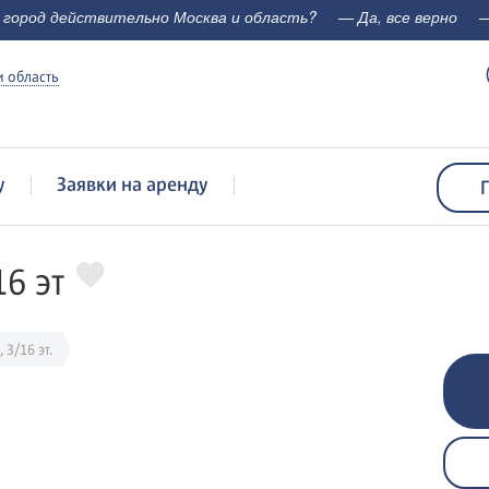
 город действительно Москва и область?
— Да, все верно
—
 область
у
Заявки на аренду
16 эт
, 3/16 эт.