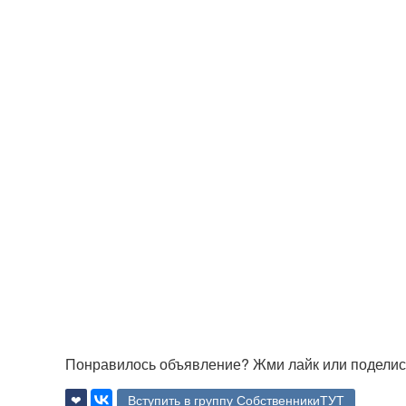
Понравилось объявление? Жми лайк или поделись
❤
Вступить в группу СобственникиТУТ