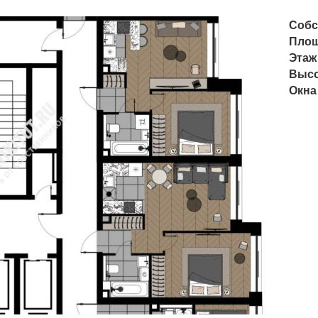
Собс
Пло
Этаж
Высо
Окна