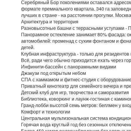
Серебряный Бор поколениями оставался адресом л
формате премиального квартала. 340 га заповедн
лучших в стране - на расстоянии прогулки. Москв
Архитектура и территория
Разновысотные башни с террасными уступами - П
Панорамное остекление занимает 80% фасада: окн
автомобилей: променад с сухим фонтаном и фона
детей.
Клубная инфраструктура - только для резидентов 
Всё, ради чего обычно приходится ехать через гор
Инфинити-бассейн с панорамными видами
Джакузи под открытым небом
СПА с хаммамом и фитнес-студия с оборудовани
Приватный кинотеатр для семейного вечера и пре
Детский клуб для игр, творчества и саморазвития
Библиотека, коворкинг и лаунж-гостиная с камино
Гранд-лобби высотой семь метров: беллмен у вход
Комфорт и технологии
Центральная мультизональная система кондицио
Горячая вода круглый год без сезонных отключен
Более 450 камер видеонаблюдения без слепых зон