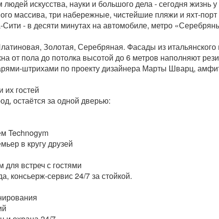
юдей искусства, науки и большого дела - сегодня жизнь у
ого массива, три набережные, чистейшие пляжи и яхт-порт 
а-Сити - в десяти минутах на автомобиле, метро «Серебряны
латиновая, Золотая, Серебряная. Фасады из итальянского 
а от пола до потолка высотой до 6 метров наполняют резид
рями-штрихами по проекту дизайнера Марты Шварц, амфите
и их гостей
од, остаётся за одной дверью:
ем Technogym
мьер в кругу друзей
м для встреч с гостями
а, консьерж-сервис 24/7 за стойкой.
нирования
ий
 и охрана 24/7