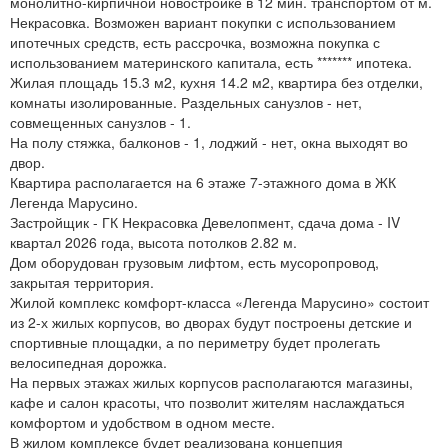
монолитно-кирпичной новостройке в 12 мин. транспортом от м.
Некрасовка. Возможен вариант покупки с использованием
ипотечных средств, есть рассрочка, возможна покупка с
использованием материнского капитала, есть ******* ипотека.
Жилая площадь 15.3 м2, кухня 14.2 м2, квартира без отделки,
комнаты изолированные. Раздельных санузлов - нет,
совмещенных санузлов - 1.
На полу стяжка, балконов - 1, лоджий - нет, окна выходят во
двор.
Квартира располагается на 6 этаже 7-этажного дома в ЖК
Легенда Марусино.
Застройщик - ГК Некрасовка Девелопмент, сдача дома - IV
квартал 2026 года, высота потолков 2.82 м.
Дом оборудован грузовым лифтом, есть мусоропровод,
закрытая территория.
Жилой комплекс комфорт-класса «Легенда Марусино» состоит
из 2-х жилых корпусов, во дворах будут построены детские и
спортивные площадки, а по периметру будет пролегать
велосипедная дорожка.
На первых этажах жилых корпусов располагаются магазины,
кафе и салон красоты, что позволит жителям наслаждаться
комфортом и удобством в одном месте.
В жилом комплексе будет реализована концепция