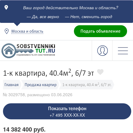
Ваш город действительно Москва и область?
c
— Да, все верно
— Нет, сменить город
Подать объявление
Москва и область
2
1-к квартира, 40.4м
, 6/7 эт
2
Главная
Продажа квартир
1-к квартира, 40.4 м
, 6/7 эт.
№ 3029758, размещено 03.06.2026
Показать телефон
+7 495 XXX-XX-XX
14 382 400 руб.