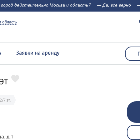
 город действительно Москва и область?
— Да, все верно
—
 область
у
Заявки на аренду
эт
 2/7 эт.
а, д.1