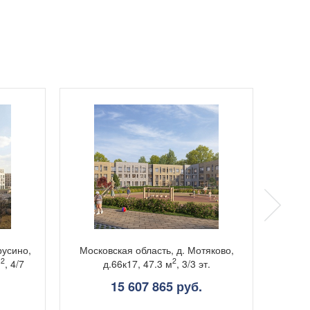
русино,
Московская область, д. Мотяково,
Моско
2
2
м
, 4/7
д.66к17, 47.3 м
, 3/3 эт.
Лорха 
15 607 865 руб.