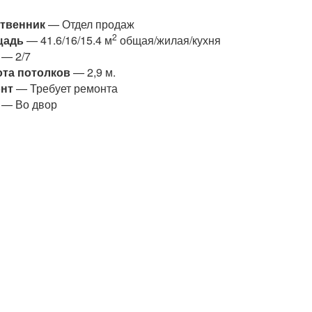
твенник
— Отдел продаж
2
щадь
— 41.6/16/15.4 м
общая/жилая/кухня
— 2/7
та потолков
— 2,9 м.
нт
— Требует ремонта
— Во двор