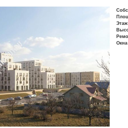
Собс
Пло
Этаж
Высо
Ремо
Окна