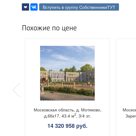
❤
Вступить в группу СобственникиТУТ
Похожие по цене
ково,
Московская область, д. Мотяково,
Москов
2
д.66к17, 43.4 м
, 3/4 эт.
Зареч
14 320 958 руб.