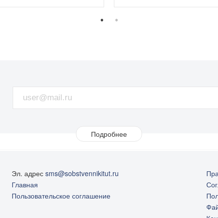
Подробнее
Цена, в руб.
Эл. адрес
sms@sobstvennikitut.ru
Пра
Главная
Сог
34344960
Пользовательское соглашение
Пол
Фай
Кон